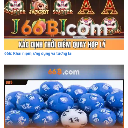
66b: Khái niệm, ứng dụng và tương lai