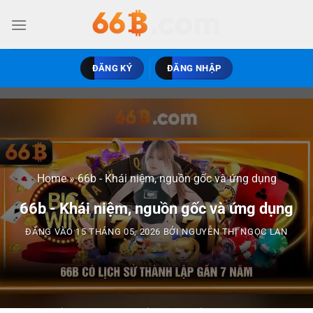
ĐĂNG KÝ
ĐĂNG NHẬP
Home
»
66b - Khái niệm, nguồn gốc và ứng dụng
66b - Khái niệm, nguồn gốc và ứng dụng
ĐĂNG VÀO
15 THÁNG 05, 2026
BỞI
NGUYỄN THỊ NGỌC LAN