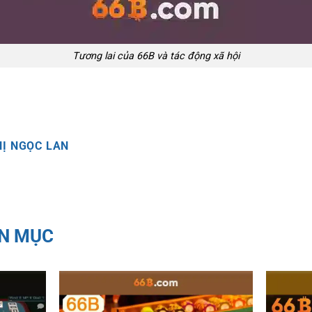
Tương lai của 66B và tác động xã hội
Ị NGỌC LAN
ÊN MỤC