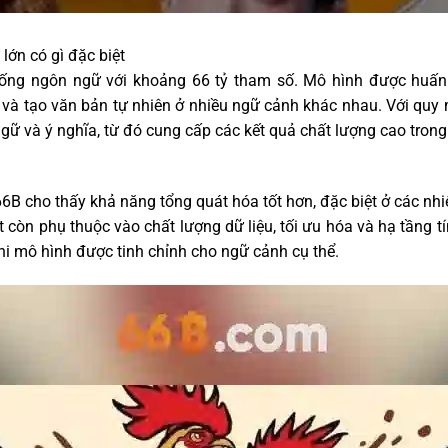
lớn có gì đặc biệt
thống ngôn ngữ với khoảng 66 tỷ tham số. Mô hình được huấn 
 và tạo văn bản tự nhiên ở nhiều ngữ cảnh khác nhau. Với quy 
ngữ và ý nghĩa, từ đó cung cấp các kết quả chất lượng cao tron
6B cho thấy khả năng tổng quát hóa tốt hơn, đặc biệt ở các nhi
t còn phụ thuộc vào chất lượng dữ liệu, tối ưu hóa và hạ tầng t
hi mô hình được tinh chỉnh cho ngữ cảnh cụ thể.