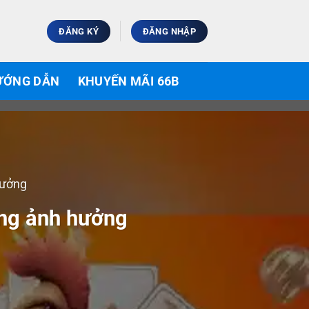
ĐĂNG KÝ
ĐĂNG NHẬP
ƯỚNG DẪN
KHUYẾN MÃI 66B
hưởng
ững ảnh hưởng