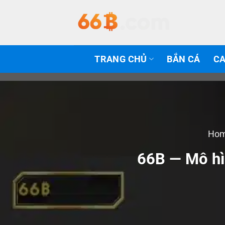
TRANG CHỦ
BẮN CÁ
CA
Ho
66B — Mô hì