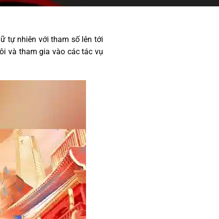
ữ tự nhiên với tham số lên tới
uôi và tham gia vào các tác vụ