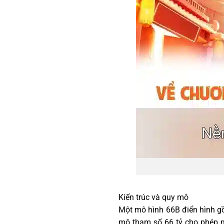
Kiến trúc và quy mô
Một mô hình 66B điển hình gồm
mô tham số 66 tỷ cho phép n