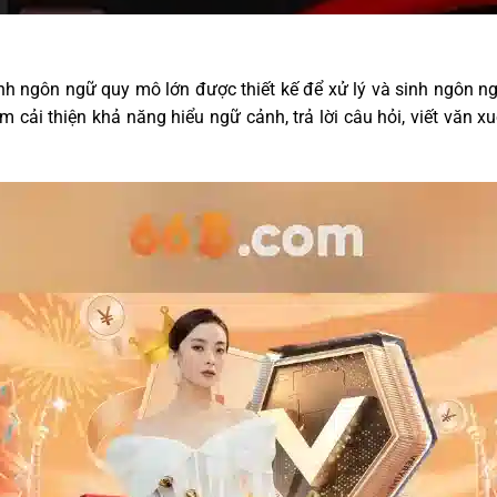
nh ngôn ngữ quy mô lớn được thiết kế để xử lý và sinh ngôn ng
m cải thiện khả năng hiểu ngữ cảnh, trả lời câu hỏi, viết văn x