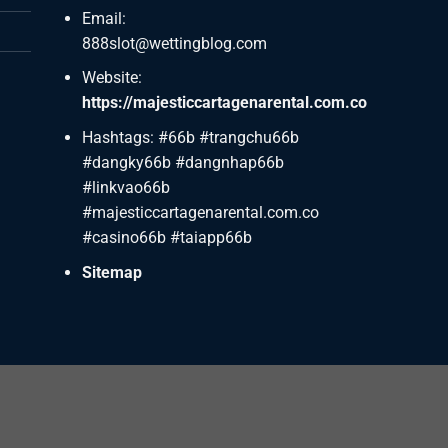
Email:
888slot@wettingblog.com
Website:
https://majesticcartagenarental.com.co
Hashtags: #66b #trangchu66b
#dangky66b #dangnhap66b
#linkvao66b
#majesticcartagenarental.com.co
#casino66b #taiapp66b
Sitemap