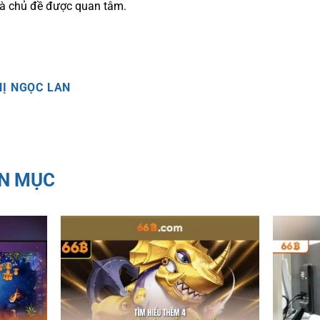
là chủ đề được quan tâm.
Ị NGỌC LAN
ÊN MỤC