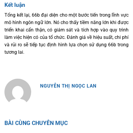
Kết luận
Tổng kết lại, 66b đại diện cho một bước tiến trong lĩnh vực
mô hình ngôn ngữ lớn. Nó cho thấy tiềm năng lớn khi được
triển khai cẩn thận, có giám sát và tích hợp vào quy trình
làm việc hiện có của tổ chức. Đánh giá về hiệu suất, chi phí
và rủi ro sẽ tiếp tục định hình lựa chọn sử dụng 66b trong
tương lai.
NGUYỄN THỊ NGỌC LAN
BÀI CÙNG CHUYÊN MỤC