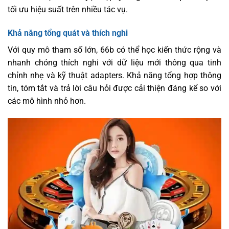
tối ưu hiệu suất trên nhiều tác vụ.
Khả năng tổng quát và thích nghi
Với quy mô tham số lớn, 66b có thể học kiến thức rộng và
nhanh chóng thích nghi với dữ liệu mới thông qua tinh
chỉnh nhẹ và kỹ thuật adapters. Khả năng tổng hợp thông
tin, tóm tắt và trả lời câu hỏi được cải thiện đáng kể so với
các mô hình nhỏ hơn.