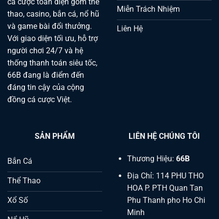
cá cược toàn diện gồm thể
Miễn Trách Nhiệm
thao, casino, bắn cá, nổ hũ
và game bài đổi thưởng.
Liên Hệ
Với giao diện tối ưu, hỗ trợ
người chơi 24/7 và hệ
thống thanh toán siêu tốc,
66B đang là điểm đến
đáng tin cậy của cộng
đồng cá cược Việt.
SẢN PHẨM
LIÊN HỆ CHÚNG TÔI
Thương Hiệu:
66B
Bắn Cá
Địa Chỉ: 114 PHU THO
Thể Thao
HOA P. PTH Quan Tan
Phu Thanh pho Ho Chi
Xổ Số
Minh