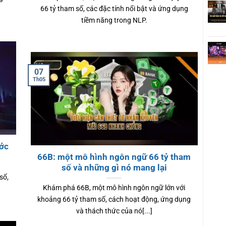
66 tỷ tham số, các đặc tính nổi bật và ứng dụng
tiềm năng trong NLP.
an-toan-du-lieu-1
07
Th05
ước
66B: một mô hình ngôn ngữ 66 tỷ tham
số và những gì nó mang lại
số,
Khám phá 66B, một mô hình ngôn ngữ lớn với
khoảng 66 tỷ tham số, cách hoạt động, ứng dụng
h sách bảo mật
và thách thức của nó[...]
ởng vào một nền tảng cược trực tuyến. Chính sách bảo mật của 6