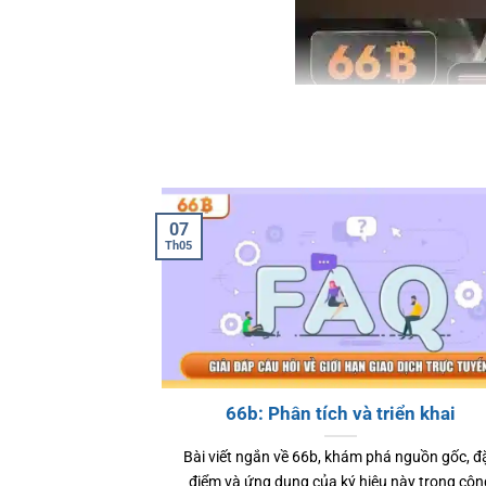
07
Th05
66b: Phân tích và triển khai
Bài viết ngắn về 66b, khám phá nguồn gốc, đ
điểm và ứng dụng của ký hiệu này trong côn