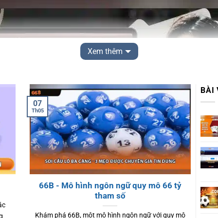
Xem thêm
BÀI
07
Th05
66B - Mô hình ngôn ngữ quy mô 66 tỷ
tham số
ặc
Khám phá 66B, một mô hình ngôn ngữ với quy mô
g