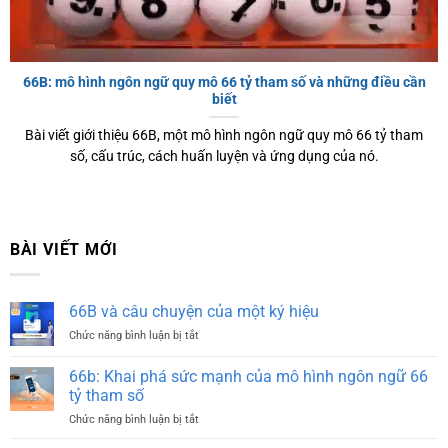
Ảnh minh họa trang chuyên đề da ga
66B: mô hình ngôn ngữ quy mô 66 tỷ tham số và những điều cần
Quản lý ngân sách và rủi ro
biết
Quản trị ngân sách là yếu tố then chốt để đảm bảo trải
Bài viết giới thiệu 66B, một mô hình ngôn ngữ quy mô 66 tỷ tham
nghiệm chơi game bền vững. Hãy xác định ngân sách
số, cấu trúc, cách huấn luyện và ứng dụng của nó.
dành cho cược mỗi tuần, giới hạn thua lỗ và đặt ra mục
tiêu thắng cuộc hợp lý. Sử dụng mô hình bankroll đơn giản
như phân bổ theo 5%–10% ngân sách cho từng phiên cược
và ngừng chơi khi đạt giới hạn. Ngoài ra, hãy theo dõi xác
BÀI VIẾT MỚI
suất thành công của từng hình thức cược để tối ưu hóa lựa
chọn game.
66B và câu chuyện của một ký hiệu
Chức năng bình luận bị tắt
ở
Đặt ngân sách cố định cho mỗi phiên và tuân thủ nghiêm
Bắn
túc
Cá
66b: Khai phá sức mạnh của mô hình ngôn ngữ 66
Rùa
tỷ tham số
Phân bổ rủi ro dựa trên loại cược (thể thao, casino, slot)
Xanh:
Chức năng bình luận bị tắt
ở
Săn
Chỉ chơi với tiền có thể mất và bỏ qua các cược vượt quá
Bắn
Thưởng