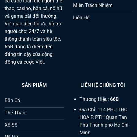
sử dụng các định dạng nội dung đa dạng như bài viết
cá cược toàn diện gồm thể
Miễn Trách Nhiệm
hướng dẫn, danh sách so sánh và bảng phân tích sẽ giúp
thao, casino, bắn cá, nổ hũ
tăng giá trị cho người đọc và Google.
và game bài đổi thưởng.
Liên Hệ
Với giao diện tối ưu, hỗ trợ
FAQ
người chơi 24/7 và hệ
thống thanh toán siêu tốc,
66b có phù hợp với người mới bắt đầu không?
66B đang là điểm đến
Câu trả lời là có, nếu người chơi bắt đầu với mức cược
đáng tin cậy của cộng
thấp, làm quen với luật chơi và thực hiện quản lý ngân
đồng cá cược Việt.
sách nghiêm ngặt. Tránh tham vọng lớn ngay từ đầu và
tập trung vào hiểu biết và kiểm soát rủi ro.
SẢN PHẨM
LIÊN HỆ CHÚNG TÔI
Trang da ga có cung cấp nội dung đáng tin cậy không?
Các bài viết trên da ga nên dựa trên dữ liệu từ nguồn đáng
Thương Hiệu:
66B
Bắn Cá
tin cậy, cập nhật thường xuyên và có bằng chứng hỗ trợ.
Địa Chỉ: 114 PHU THO
Người dùng nên tìm kiếm dấu hiệu của sự minh bạch và
Thể Thao
HOA P. PTH Quan Tan
các đánh giá độc lập để đánh giá mức độ tin cậy.
Phu Thanh pho Ho Chi
Xổ Số
Minh
Kết luận