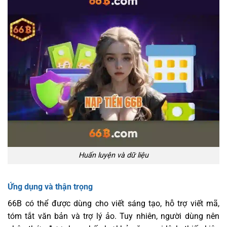
Huấn luyện và dữ liệu
Ứng dụng và thận trọng
66B có thể được dùng cho viết sáng tạo, hỗ trợ viết mã,
tóm tắt văn bản và trợ lý ảo. Tuy nhiên, người dùng nên