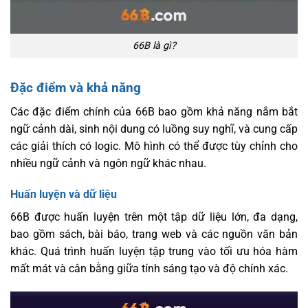
66B là gì?
Đặc điểm và khả năng
Các đặc điểm chính của 66B bao gồm khả năng nắm bắt
ngữ cảnh dài, sinh nội dung có luồng suy nghĩ, và cung cấp
các giải thích có logic. Mô hình có thể được tùy chỉnh cho
nhiều ngữ cảnh và ngôn ngữ khác nhau.
Huấn luyện và dữ liệu
66B được huấn luyện trên một tập dữ liệu lớn, đa dạng,
bao gồm sách, bài báo, trang web và các nguồn văn bản
khác. Quá trình huấn luyện tập trung vào tối ưu hóa hàm
mất mát và cân bằng giữa tính sáng tạo và độ chính xác.