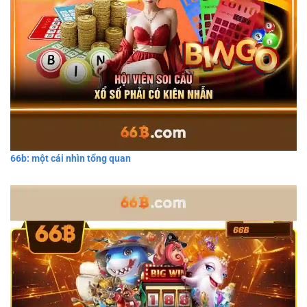
66b: một cái nhìn tổng quan