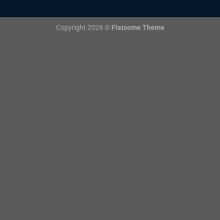
Copyright 2026 ©
Flatsome Theme