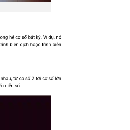
ong hệ cơ số bất kỳ. Ví dụ, nó
ình biên dịch hoặc trình biên
nhau, từ cơ số 2 tới cơ số lớn
u diễn số.