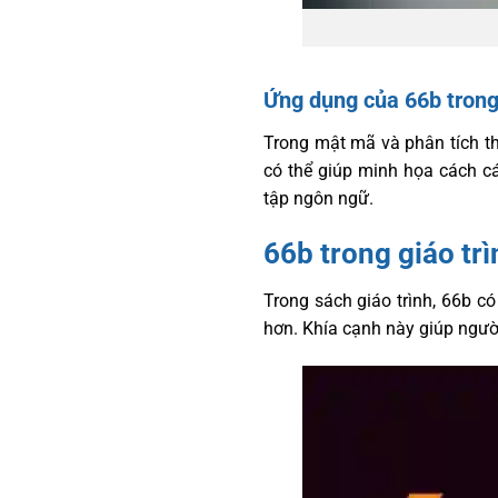
Ứng dụng của 66b trong
Trong mật mã và phân tích thu
có thể giúp minh họa cách cá
tập ngôn ngữ.
66b trong giáo tr
Trong sách giáo trình, 66b có
hơn. Khía cạnh này giúp ngườ