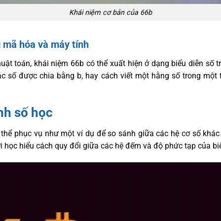
Khái niệm cơ bản của 66b
 mã hóa và máy tính
ật toán, khái niệm 66b có thể xuất hiện ở dạng biểu diễn số tr
c số được chia bằng b, hay cách viết một hằng số trong một tr
ình số học
 thể phục vụ như một ví dụ để so sánh giữa các hệ cơ số khác 
i học hiểu cách quy đổi giữa các hệ đếm và độ phức tạp của biể