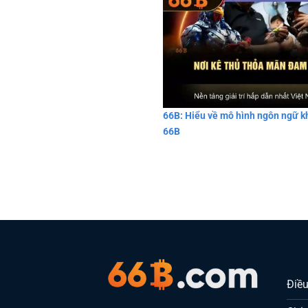
66B: Hiểu về mô hình ngôn ngữ k
66B
Điều