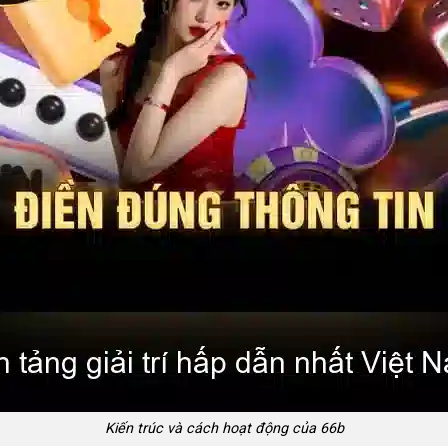
Kiến trúc và cách hoạt động của 66b