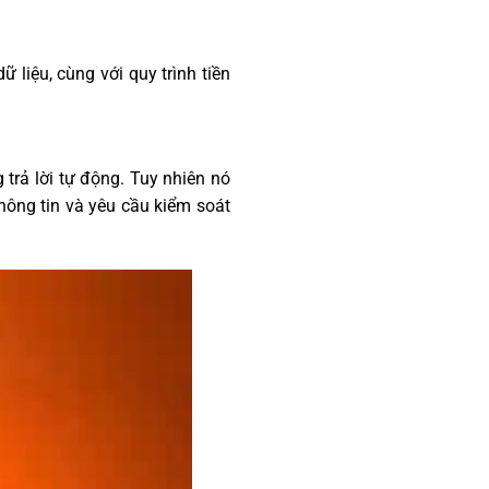
 liệu, cùng với quy trình tiền
g trả lời tự động. Tuy nhiên nó
thông tin và yêu cầu kiểm soát