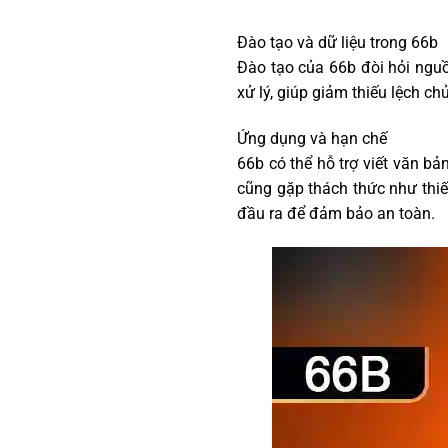
Đào tạo và dữ liệu trong 66b
Đào tạo của 66b đòi hỏi nguồn
xử lý, giúp giảm thiếu lệch c
Ứng dụng và hạn chế
66b có thể hỗ trợ viết văn bản
cũng gặp thách thức như thiếu
đầu ra để đảm bảo an toàn.