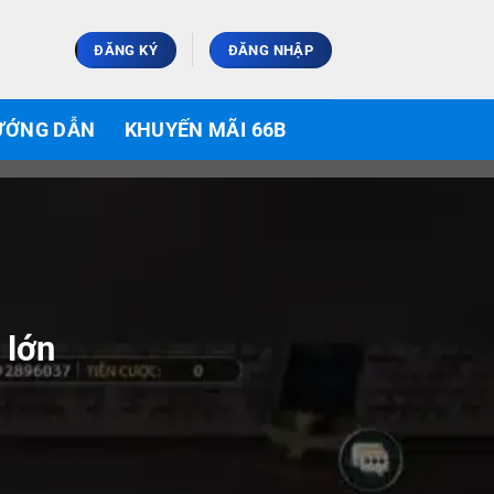
ĐĂNG KÝ
ĐĂNG NHẬP
ƯỚNG DẪN
KHUYẾN MÃI 66B
 lớn