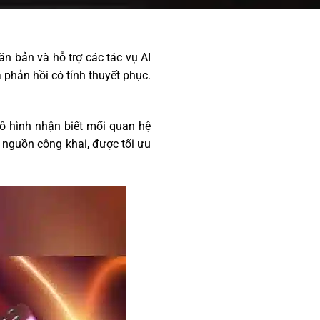
n bản và hỗ trợ các tác vụ AI
phản hồi có tính thuyết phục.
ô hình nhận biết mối quan hệ
à nguồn công khai, được tối ưu