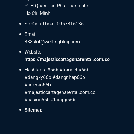
PTH Quan Tan Phu Thanh pho
Ho Chi Minh
Số Điện Thoại:
0967316136
Email:
888slot@wettingblog.com
Website:
https://majesticcartagenarental.com.co
Hashtags: #66b #trangchu66b
#dangky66b #dangnhap66b
#linkvao66b
#majesticcartagenarental.com.co
#casino66b #taiapp66b
Sitemap