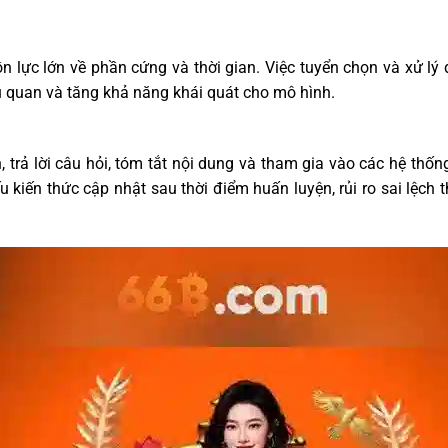
 lực lớn về phần cứng và thời gian. Việc tuyển chọn và xử lý dữ
hủ quan và tăng khả năng khái quát cho mô hình.
, trả lời câu hỏi, tóm tắt nội dung và tham gia vào các hệ thốn
 kiến thức cập nhật sau thời điểm huấn luyện, rủi ro sai lệch 