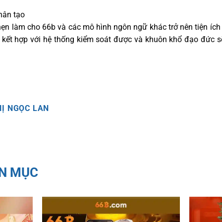
nhân tạo
hẹn làm cho 66b và các mô hình ngôn ngữ khác trở nên tiện ích
 kết hợp với hệ thống kiểm soát được và khuôn khổ đạo đức sẽ
Ị NGỌC LAN
ÊN MỤC