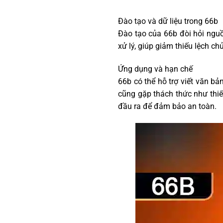
Đào tạo và dữ liệu trong 66b
Đào tạo của 66b đòi hỏi nguồn
xử lý, giúp giảm thiếu lệch c
Ứng dụng và hạn chế
66b có thể hỗ trợ viết văn bản
cũng gặp thách thức như thiếu
đầu ra để đảm bảo an toàn.