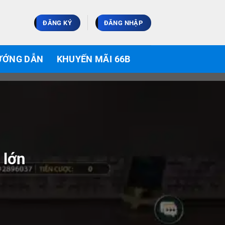
ĐĂNG KÝ
ĐĂNG NHẬP
ƯỚNG DẪN
KHUYẾN MÃI 66B
 lớn