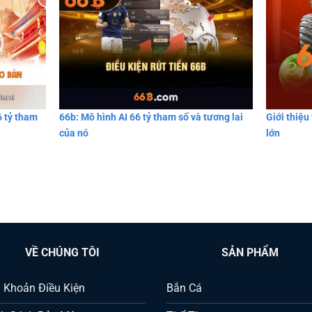
 tỷ tham
66b: Mô hình AI 66 tỷ tham số và tương lai
Giới thiệu
của nó
lớn
VỀ CHÚNG TÔI
SẢN PHẨM
 Khoản Điều Kiện
Bắn Cá