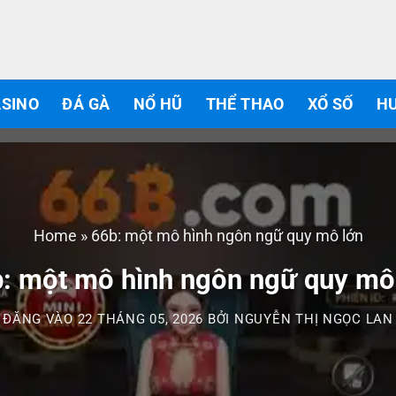
SINO
ĐÁ GÀ
NỔ HŨ
THỂ THAO
XỔ SỐ
H
Home
»
66b: một mô hình ngôn ngữ quy mô lớn
: một mô hình ngôn ngữ quy mô
ĐĂNG VÀO
22 THÁNG 05, 2026
BỞI
NGUYỄN THỊ NGỌC LAN