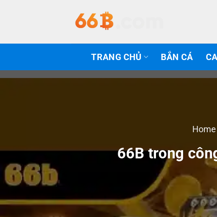
TRANG CHỦ
BẮN CÁ
CA
Home
66B trong côn