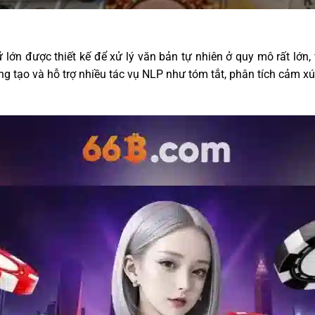
lớn được thiết kế để xử lý văn bản tự nhiên ở quy mô rất lớn, 
áng tạo và hỗ trợ nhiều tác vụ NLP như tóm tắt, phân tích cảm xú