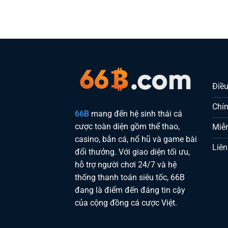
Điều
Chí
66B
mang đến hệ sinh thái cá
cược toàn diện gồm thể thao,
Miễ
casino, bắn cá, nổ hũ và game bài
Liên
đổi thưởng. Với giao diện tối ưu,
hỗ trợ người chơi 24/7 và hệ
thống thanh toán siêu tốc, 66B
đang là điểm đến đáng tin cậy
của cộng đồng cá cược Việt.