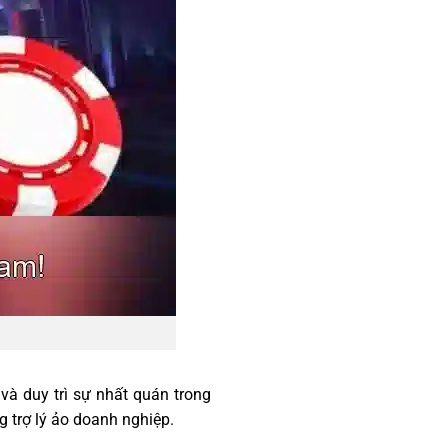
và duy trì sự nhất quán trong
g trợ lý ảo doanh nghiệp.