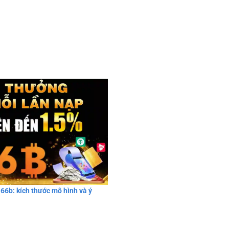
66b: kích thước mô hình và ý