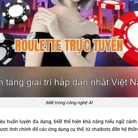
66B trong công nghệ AI
 liệu huấn luyện đa dạng, 66B thể hiện khả năng hiểu ngữ cảnh 
ược tinh chỉnh để các ứng dụng cụ thể, từ chatbots đến hệ thốn