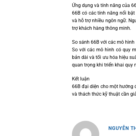
Ứng dụng và tính năng của 6
66B có các tính năng nổi bật
và hỗ trợ nhiều ngôn ngữ. Ngư
trợ khách hàng thông minh.
So sánh 66B với các mô hình
So với các mô hình có quy m
bản dài và tối ưu hóa hiệu su
quan trọng khi triển khai quy
Kết luận
66B đại diện cho một hướng đ
và thách thức kỹ thuật cần giả
NGUYỄN TH