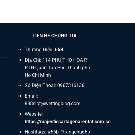
LIÊN HỆ CHÚNG TÔI
Thương Hiệu:
66B
Địa Chỉ: 114 PHU THO HOA P.
PTH Quan Tan Phu Thanh pho
Ho Chi Minh
Số Điện Thoại:
0967316136
Email:
888slot@wettingblog.com
Website:
https://majesticcartagenarental.com.co
Hashtags: #66b #trangchu66b