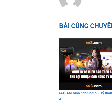
BÀI CÙNG CHUY
66B: Mô hình ngôn ngữ 66 tỷ tha
AI