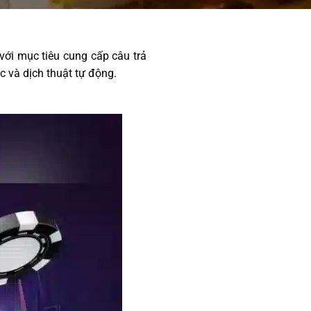
với mục tiêu cung cấp câu trả
c và dịch thuật tự động.