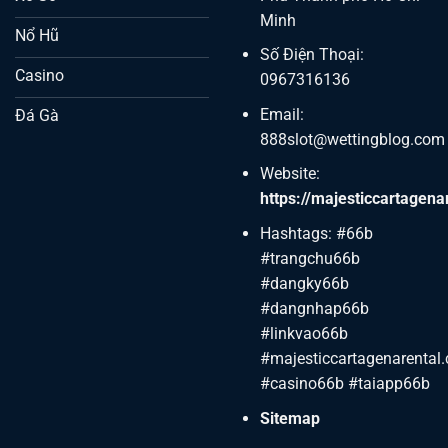
Minh
Nổ Hũ
Số Điện Thoại:
Casino
0967316136
Email:
Đá Gà
888slot@wettingblog.com
Website:
https://majesticcartagena
Hashtags: #66b
#trangchu66b
#dangky66b
#dangnhap66b
#linkvao66b
#majesticcartagenarental
#casino66b #taiapp66b
Sitemap