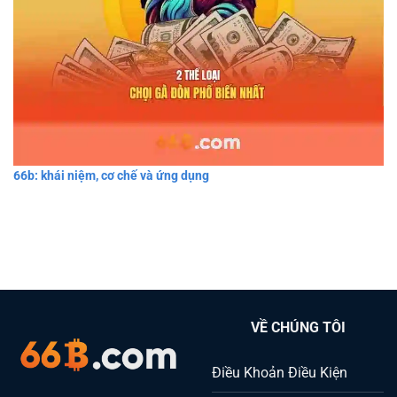
66b: khái niệm, cơ chế và ứng dụng
VỀ CHÚNG TÔI
Điều Khoản Điều Kiện